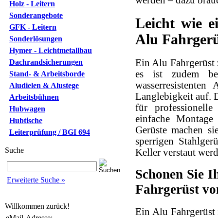
Holz - Leitern
Sonderangebote
Leicht wie e
GFK - Leitern
Alu Fahrgerü
Sonderlösungen
Hymer - Leichtmetallbau
Ein Alu Fahrgerüst 
Dachrandsicherungen
es ist zudem bes
Stand- & Arbeitsborde
wasserresistenten
Aludielen & Alustege
Langlebigkeit auf. 
Arbeitsbühnen
für professionell
Hubwagen
einfache Montage
Hubtische
Gerüste machen sie
Leiterprüfung / BGI 694
sperrigen Stahlge
Suche
Keller verstaut werd
Schonen Sie Ih
Erweiterte Suche »
Fahrgerüst vo
Willkommen zurück!
Ein Alu Fahrgerüst 
eMail-Adresse: