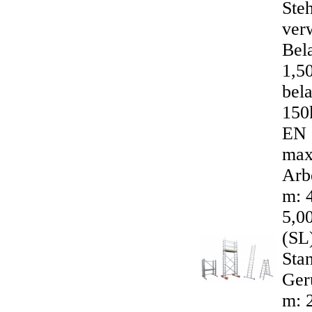
Steh
ver
Bel
1,5
bela
150
EN 
max
Arb
m: 4
5,0
(SL
Sta
Gerü
m: 2