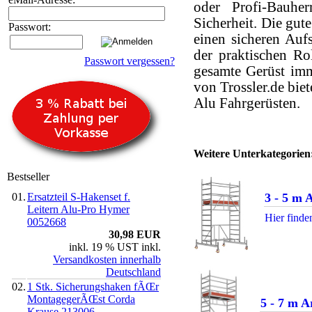
oder Profi-Bauhe
Sicherheit. Die gut
Passwort:
einen sicheren Auf
der praktischen Ro
Passwort vergessen?
gesamte Gerüst imm
von Trossler.de bie
Alu Fahrgerüsten.
Weitere Unterkategorien
Bestseller
01.
Ersatzteil S-Hakenset f.
3 - 5 m 
Leitern Alu-Pro Hymer
Hier finde
0052668
30,98 EUR
inkl. 19 % UST inkl.
Versandkosten innerhalb
Deutschland
02.
1 Stk. Sicherungshaken fÃŒr
MontagegerÃŒst Corda
5 - 7 m 
Krause 213006