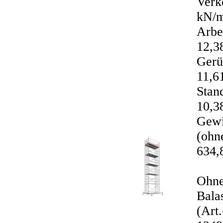
Verk
kN/m
Arbe
12,3
Gerü
11,61
Stan
10,3
Gewi
(ohne
634,
Ohn
Bala
(Art.