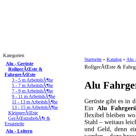
Kategorien
Startseite
»
Katalog
»
Alu 
Alu - Gerüste
RollgerÃŒste & Fahr
RollgerÃŒste &
FahrgerÃŒste
3 - 5 m ArbeitshÃ¶he
Alu Fahrger
5 - 7 m ArbeitshÃ¶he
7 - 9 m ArbeitshÃ¶he
9 - 11 m ArbeitshÃ¶he
Gerüste gibt es in 
11 - 13 m ArbeitshÃ¶he
Ein
Alu Fahrgerü
13 - 15 m ArbeitshÃ¶he
KleingerÃŒste
flexibel bleiben wo
GerÃŒstzubehÃ¶r &
Stahl – weitaus leic
Ersatzteile
und Geld, denn ein
Alu - Leitern
werden – dazu brau