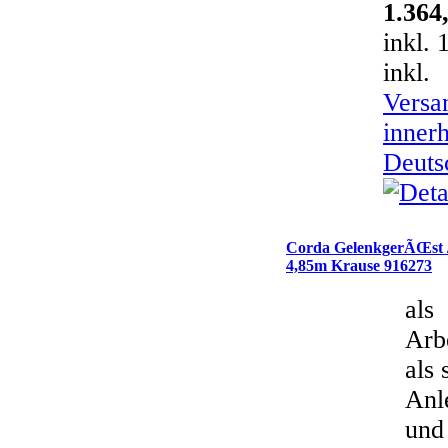
1.364
inkl.
inkl.
Versa
inner
Deuts
Corda GelenkgerÃŒst /
4,85m Krause 916273
als
Arbe
als 
Anl
und 