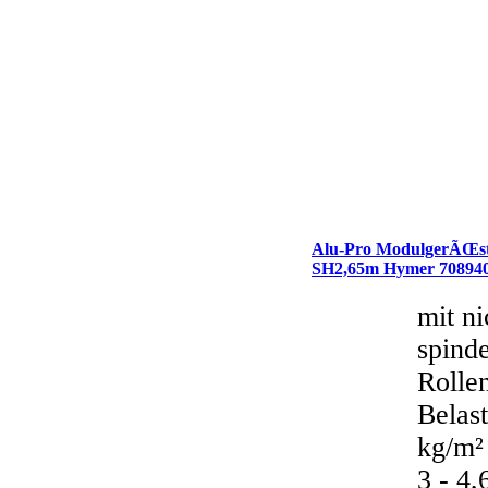
Alu-Pro ModulgerÃŒst
SH2,65m Hymer 70894
mit ni
spind
Rolle
Belas
kg/m²
3 - 4,