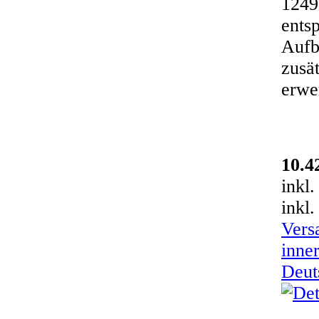
1249
ents
Aufb
zusät
erwe
10.4
inkl
inkl.
Vers
inne
Deut