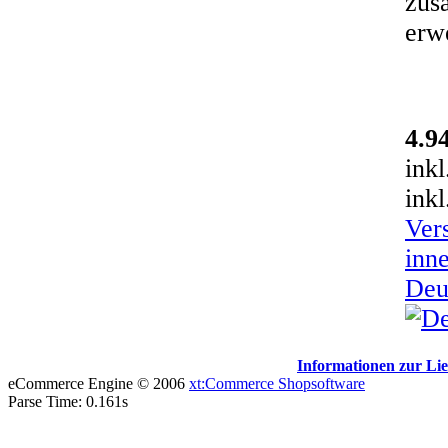
zusä
erw
4.9
ink
inkl
Ver
inn
Deu
Informationen zur Lie
eCommerce Engine © 2006
xt:Commerce Shopsoftware
Parse Time: 0.161s