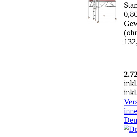
Sta
0,8
Gew
(ohn
132
2.7
ink
inkl
Ver
inn
Deu