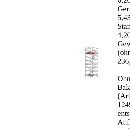
6,20
Ger
5,43
Sta
4,2
Gew
(ohn
236
Ohn
Bal
(Art
124
ent
Auf