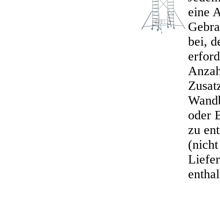
eine 
Gebra
bei, d
erford
Anzah
Zusatz
Wandb
oder B
zu en
(nicht
Liefe
enthal