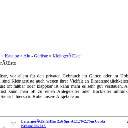
e
»
Katalog
»
Alu - Gerüste
»
KleingerÃŒste
erÃŒste
rüste, vor allem für den privaten Gebrauch im Garten oder im Hob
h sind Kleingerüste auch wegen ihrer Vielfalt an Einsatzmöglichkeite
üst oft faltbar oder klappbar ist kann mam es sehr gut verstauen. 
rüst kann man oft zu einen Anlegeleiter oder Bockleiter umfunkt
Sie sich hierzu in Ruhe unsere Angebote an
LeitergerÃŒst SH1m 2x6 Spr. AL1,70-2,75m Corda
Krause 082015