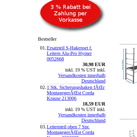
Bestseller
01.
Ersatzteil S-Hakenset f.
Leitern Alu-Pro Hymer
0052668
30,98 EUR
inkl. 19 % UST inkl.
Versandkosten innerhalb
Deutschland
02.
1 Stk. Sicherungshaken fÃŒr
MontagegerÃŒst Corda
Krause 213006
18,59 EUR
inkl. 19 % UST inkl.
Versandkosten innerhalb
Deutschland
03.
Leiternteil oben 7 Spr.
MontagegerÃŒst Corda