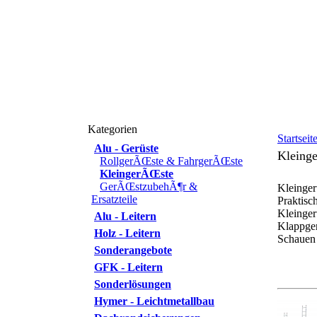
Kategorien
Startseit
Alu - Gerüste
Kleing
RollgerÃŒste & FahrgerÃŒste
KleingerÃŒste
GerÃŒstzubehÃ¶r &
Kleinge
Ersatzteile
Praktisc
Kleinger
Alu - Leitern
Klappge
Holz - Leitern
Schauen 
Sonderangebote
GFK - Leitern
Sonderlösungen
Hymer - Leichtmetallbau