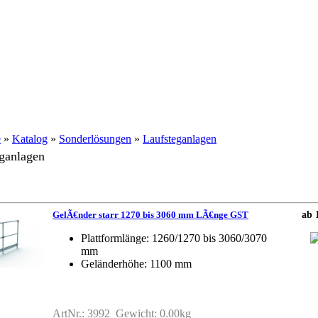
e
»
Katalog
»
Sonderlösungen
»
Laufsteganlagen
ganlagen
GelÃ€nder starr 1270 bis 3060 mm LÃ€nge GST
ab 
Plattformlänge: 1260/1270 bis 3060/3070
mm
Geländerhöhe: 1100 mm
ArtNr.: 3992 Gewicht: 0.00kg