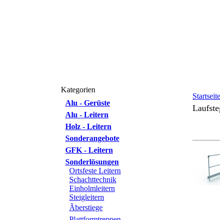
Kategorien
Startseit
Alu - Gerüste
Laufste
Alu - Leitern
Holz - Leitern
Sonderangebote
GFK - Leitern
Sonderlösungen
Ortsfeste Leitern
Schachttechnik
Einholmleitern
Steigleitern
Ãberstiege
Plattformtreppen