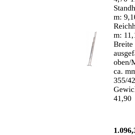
Standh
m: 9,1
Reichh
m: 11,
Breite
ausgef
oben/M
ca. m
355/42
Gewich
41,90
1.096