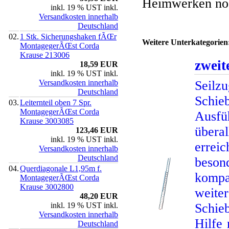
Heimwerken no
inkl. 19 % UST inkl.
Versandkosten innerhalb
Deutschland
02.
1 Stk. Sicherungshaken fÃŒr
Weitere Unterkategorien
MontagegerÃŒst Corda
Krause 213006
zweite
18,59 EUR
inkl. 19 % UST inkl.
Versandkosten innerhalb
Seil
Deutschland
Schie
03.
Leiternteil oben 7 Spr.
MontagegerÃŒst Corda
Ausfüh
Krause 3003085
übera
123,46 EUR
inkl. 19 % UST inkl.
errei
Versandkosten innerhalb
Deutschland
beson
04.
Querdiagonale L1,95m f.
kompak
MontagegerÃŒst Corda
Krause 3002800
weite
48,20 EUR
inkl. 19 % UST inkl.
Schie
Versandkosten innerhalb
Hilfe
Deutschland