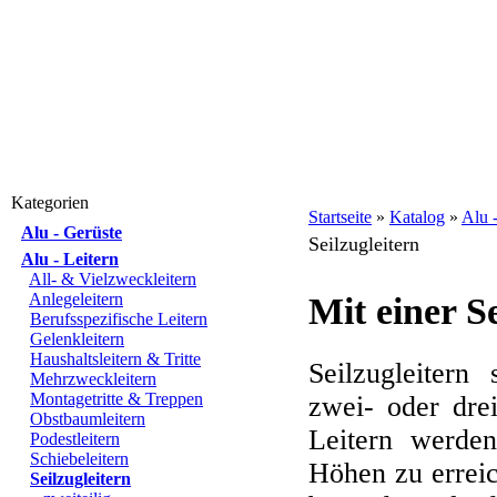
Kategorien
Startseite
»
Katalog
»
Alu -
Alu - Gerüste
Seilzugleitern
Alu - Leitern
All- & Vielzweckleitern
Anlegeleitern
Mit einer S
Berufsspezifische Leitern
Gelenkleitern
Haushaltsleitern & Tritte
Seilzugleitern
Mehrzweckleitern
Montagetritte & Treppen
zwei- oder drei
Obstbaumleitern
Leitern werden
Podestleitern
Schiebeleitern
Höhen zu erreich
Seilzugleitern