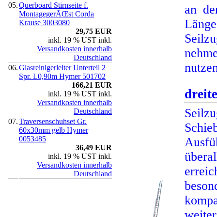
05.
Querboard Stirnseite f.
an de
MontagegerÃŒst Corda
Länge
Krause 3003080
29,75 EUR
Seilzu
inkl. 19 % UST inkl.
Versandkosten innerhalb
nehme
Deutschland
nutzen
06.
Glasreinigerleiter Unterteil 2
Spr. L0,90m Hymer 501702
166,21 EUR
dreite
inkl. 19 % UST inkl.
Versandkosten innerhalb
Seil
Deutschland
07.
Traversenschuhset Gr.
Schie
60x30mm gelb Hymer
0053485
Ausfüh
36,49 EUR
übera
inkl. 19 % UST inkl.
Versandkosten innerhalb
errei
Deutschland
beson
kompak
weite