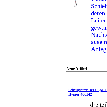
Schieb
deren
Leit
gewün
Nachte
ausei
Anlege
Neue Artikel
Seilzugleiter 3x14 Spr.
Hymer 406142
dreitei