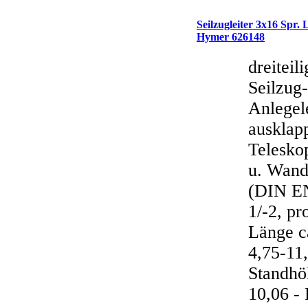
Seilzugleiter 3x16 Spr.
Hymer 626148
dreiteili
Seilzug-
Anlegele
ausklap
Telesko
u. Wand
(DIN E
1/-2, pr
Länge c
4,75-11,
Standhö
10,06 -