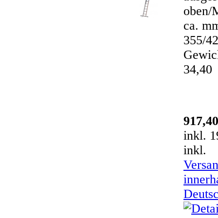
oben/M
ca. m
355/42
Gewich
34,40
917,4
inkl. 
inkl.
Versan
innerh
Deuts