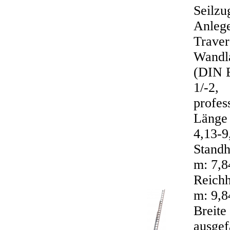
Seilzu
Anlege
Traver
Wandla
(DIN 
1/-2,
profes
Länge 
4,13-9
Standh
m: 7,8
Reichh
m: 9,8
Breite
ausgef