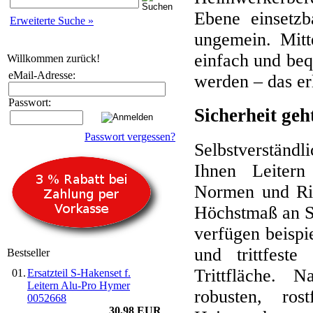
Ebene einsetzb
Erweiterte Suche »
ungemein. Mitt
einfach und beq
Willkommen zurück!
eMail-Adresse:
werden – das erl
Passwort:
Sicherheit geh
Passwort vergessen?
Selbstverständl
Ihnen Leitern
Normen und Ric
Höchstmaß an Si
verfügen beispi
und trittfest
Bestseller
Trittfläche. 
01.
Ersatzteil S-Hakenset f.
Leitern Alu-Pro Hymer
robusten, ros
0052668
30,98 EUR