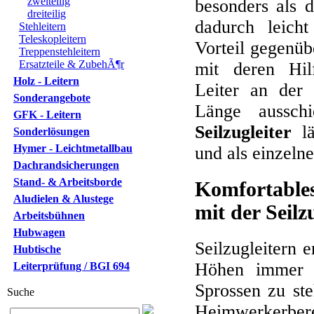
zweiteilig
besonders als d
dreiteilig
dadurch leich
Stehleitern
Teleskopleitern
Vorteil gegenübe
Treppenstehleitern
Ersatzteile & ZubehÃ¶r
mit deren Hi
Holz - Leitern
Leiter an der
Sonderangebote
Länge aussch
GFK - Leitern
Seilzugleiter
lä
Sonderlösungen
Hymer - Leichtmetallbau
und als einzelne
Dachrandsicherungen
Stand- & Arbeitsborde
Komfortable
Aludielen & Alustege
mit der Seilz
Arbeitsbühnen
Hubwagen
Seilzugleitern 
Hubtische
Höhen immer 
Leiterprüfung / BGI 694
Sprossen zu steh
Suche
Heimwerkerbere