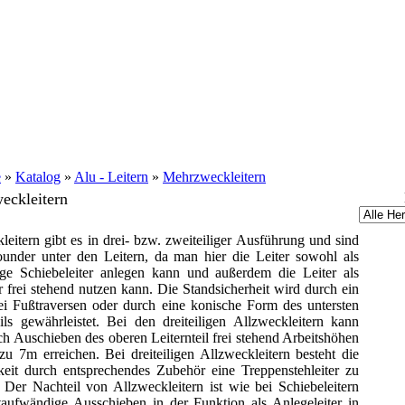
e
»
Katalog
»
Alu - Leitern
»
Mehrzweckleitern
eckleitern
leitern gibt es in drei- bzw. zweiteiliger Ausführung und sind
ounder unter den Leitern, da man hier die Leiter sowohl als
ige Schiebeleiter anlegen kann und außerdem die Leiter als
er frei stehend nutzen kann. Die Standsicherheit wird durch ein
i Fußtraversen oder durch eine konische Form des untersten
eils gewährleistet. Bei den dreiteiligen Allzweckleitern kann
h Auschieben des oberen Leiternteil frei stehend Arbeitshöhen
zu 7m erreichen. Bei dreiteiligen Allzweckleitern besteht die
eit durch entsprechendes Zubehör eine Treppenstehleiter zu
. Der Nachteil von Allzweckleitern ist wie bei Schiebeleitern
taufwändige Ausschieben in der Funktion als Anlegeleiter in