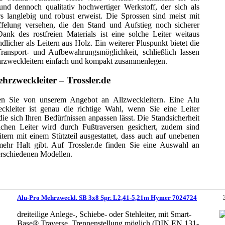
 und dennoch qualitativ hochwertiger Werkstoff, der sich als
s langlebig und robust erweist. Die Sprossen sind meist mit
ffelung versehen, die den Stand und Aufstieg noch sicherer
ank des rostfreien Materials ist eine solche Leiter weitaus
dlicher als Leitern aus Holz. Ein weiterer Pluspunkt bietet die
Transport- und Aufbewahrungsmöglichkeit, schließlich lassen
rzweckleitern einfach und kompakt zusammenlegen.
hrzweckleiter – Trossler.de
eren Sie von unserem Angebot an Allzweckleitern. Eine Alu
kleiter ist genau die richtige Wahl, wenn Sie eine Leiter
die sich Ihren Bedürfnissen anpassen lässt. Die Standsicherheit
lchen Leiter wird durch Fußtraversen gesichert, zudem sind
itern mit einem Stützteil ausgestattet, dass auch auf unebenen
ehr Halt gibt. Auf Trossler.de finden Sie eine Auswahl an
erschiedenen Modellen.
Alu-Pro Mehrzweckl. SB 3x8 Spr. L2,41-5,21m Hymer 7024724
dreiteilige Anlege-, Schiebe- oder Stehleiter, mit Smart-
Base® Traverse, Treppenstellung möglich (DIN EN 131-