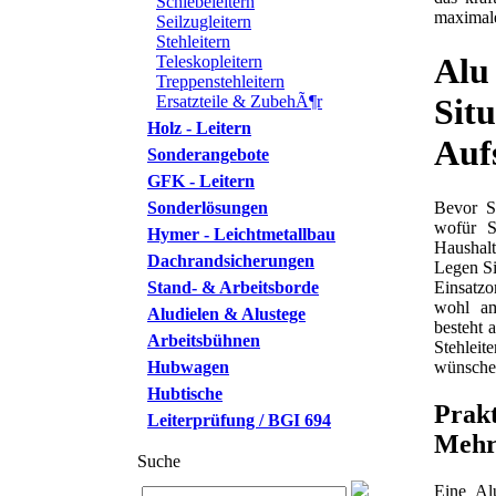
Schiebeleitern
maximal
Seilzugleitern
Stehleitern
Alu
Teleskopleitern
Treppenstehleitern
Ersatzteile & ZubehÃ¶r
Si
Holz - Leitern
Aufs
Sonderangebote
GFK - Leitern
Bevor Si
Sonderlösungen
wofür S
Hymer - Leichtmetallbau
Haushalt
Dachrandsicherungen
Legen Si
Einsatzo
Stand- & Arbeitsborde
wohl am
Aludielen & Alustege
besteht a
Arbeitsbühnen
Stehleit
wünsche
Hubwagen
Hubtische
Prak
Leiterprüfung / BGI 694
Mehr
Suche
Eine Alu