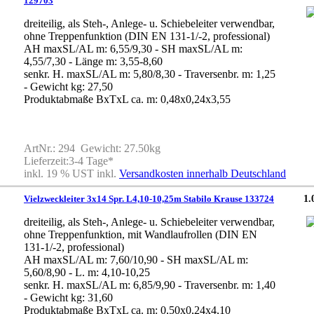
129703
dreiteilig, als Steh-, Anlege- u. Schiebeleiter verwendbar,
ohne Treppenfunktion (DIN EN 131-1/-2, professional)
AH maxSL/AL m: 6,55/9,30 - SH maxSL/AL m:
4,55/7,30 - Länge m: 3,55-8,60
senkr. H. maxSL/AL m: 5,80/8,30 - Traversenbr. m: 1,25
- Gewicht kg: 27,50
Produktabmaße BxTxL ca. m: 0,48x0,24x3,55
ArtNr.: 294 Gewicht: 27.50kg
Lieferzeit:3-4 Tage*
inkl. 19 % UST inkl.
Versandkosten innerhalb Deutschland
Vielzweckleiter 3x14 Spr. L4,10-10,25m Stabilo Krause 133724
1.
dreiteilig, als Steh-, Anlege- u. Schiebeleiter verwendbar,
ohne Treppenfunktion, mit Wandlaufrollen (DIN EN
131-1/-2, professional)
AH maxSL/AL m: 7,60/10,90 - SH maxSL/AL m:
5,60/8,90 - L. m: 4,10-10,25
senkr. H. maxSL/AL m: 6,85/9,90 - Traversenbr. m: 1,40
- Gewicht kg: 31,60
Produktabmaße BxTxL ca. m: 0,50x0,24x4,10