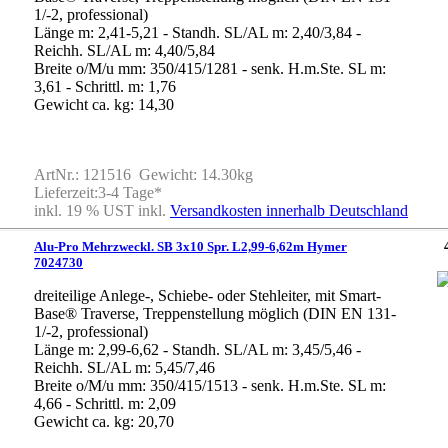
1/-2, professional)
Länge m: 2,41-5,21 - Standh. SL/AL m: 2,40/3,84 -
Reichh. SL/AL m: 4,40/5,84
Breite o/M/u mm: 350/415/1281 - senk. H.m.Ste. SL m:
3,61 - Schrittl. m: 1,76
Gewicht ca. kg: 14,30
ArtNr.: 121516 Gewicht: 14.30kg
Lieferzeit:3-4 Tage*
inkl. 19 % UST inkl.
Versandkosten innerhalb Deutschland
Alu-Pro Mehrzweckl. SB 3x10 Spr. L2,99-6,62m Hymer
7024730
dreiteilige Anlege-, Schiebe- oder Stehleiter, mit Smart-
Base® Traverse, Treppenstellung möglich (DIN EN 131-
1/-2, professional)
Länge m: 2,99-6,62 - Standh. SL/AL m: 3,45/5,46 -
Reichh. SL/AL m: 5,45/7,46
Breite o/M/u mm: 350/415/1513 - senk. H.m.Ste. SL m:
4,66 - Schrittl. m: 2,09
Gewicht ca. kg: 20,70