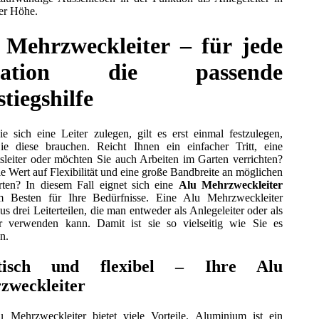
er Höhe.
 Mehrzweckleiter – für jede
tuation die passende
tiegshilfe
e sich eine Leiter zulegen, gilt es erst einmal festzulegen,
ie diese brauchen. Reicht Ihnen ein einfacher Tritt, eine
sleiter oder möchten Sie auch Arbeiten im Garten verrichten?
e Wert auf Flexibilität und eine große Bandbreite an möglichen
rten? In diesem Fall eignet sich eine
Alu Mehrzweckleiter
 Besten für Ihre Bedürfnisse. Eine Alu Mehrzweckleiter
us drei Leiterteilen, die man entweder als Anlegeleiter oder als
er verwenden kann. Damit ist sie so vielseitig wie Sie es
n.
tisch und flexibel – Ihre Alu
zweckleiter
 Mehrzweckleiter bietet viele Vorteile. Aluminium ist ein