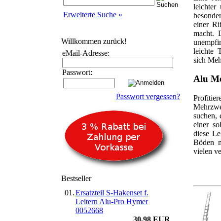
leichter
Erweiterte Suche »
besonder
einer Ri
macht. D
Willkommen zurück!
unempfin
leichte 
eMail-Adresse:
sich Meh
Passwort:
Alu Me
Passwort vergessen?
Profiti
Mehrzwec
suchen, 
einer so
diese Le
Böden m
vielen v
Bestseller
01.
Ersatzteil S-Hakenset f.
Leitern Alu-Pro Hymer
0052668
30,98 EUR