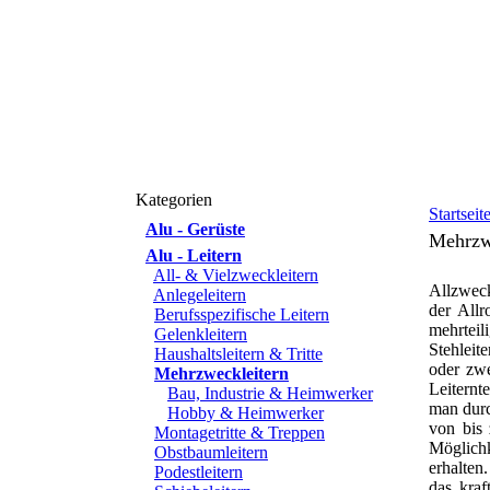
Kategorien
Startseit
Alu - Gerüste
Mehrzw
Alu - Leitern
All- & Vielzweckleitern
Allzweck
Anlegeleitern
der Allr
Berufsspezifische Leitern
mehrteil
Gelenkleitern
Stehleit
Haushaltsleitern & Tritte
oder zwe
Mehrzweckleitern
Leiternt
Bau, Industrie & Heimwerker
man durc
Hobby & Heimwerker
von bis 
Montagetritte & Treppen
Möglichk
Obstbaumleitern
erhalten
Podestleitern
das kraf