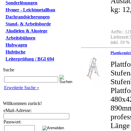
Auslad
Sonderlösungen
kg: 12
Hymer - Leichtmetallbau
Dachrandsicherungen
Stand- & Arbeitsborde
Aludielen & Alustege
ArtNr.: 1
Lieferzeit
Arbeitsbühnen
inkl. 19 %
Hubwagen
Hubtische
Plattformle
Leiterprüfung / BGI 694
Plattf
Suche
Stufe
Stufen
Erweiterte Suche »
Plattf
480x4
Willkommen zurück!
890mm
eMail-Adresse:
profes
Passwort:
Länge 