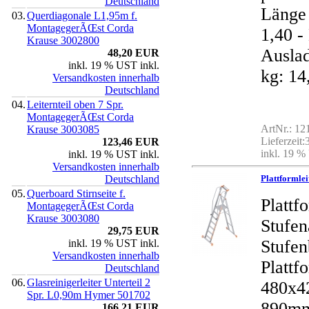
Deutschland
Länge 
03.
Querdiagonale L1,95m f.
MontagegerÃŒst Corda
1,40 
Krause 3002800
Auslad
48,20 EUR
inkl. 19 % UST inkl.
kg: 14
Versandkosten innerhalb
Deutschland
04.
Leiternteil oben 7 Spr.
MontagegerÃŒst Corda
ArtNr.: 1
Krause 3003085
Lieferzeit
123,46 EUR
inkl. 19 %
inkl. 19 % UST inkl.
Versandkosten innerhalb
Deutschland
Plattformle
05.
Querboard Stirnseite f.
Plattf
MontagegerÃŒst Corda
Krause 3003080
Stufe
29,75 EUR
Stufen
inkl. 19 % UST inkl.
Versandkosten innerhalb
Plattf
Deutschland
06.
Glasreinigerleiter Unterteil 2
480x4
Spr. L0,90m Hymer 501702
890mm
166,21 EUR