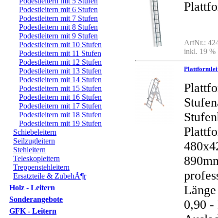
Podestleitern mit 5 Stufen
Platt
Podestleitern mit 6 Stufen
Podestleitern mit 7 Stufen
Podestleitern mit 8 Stufen
Podestleitern mit 9 Stufen
ArtNr.: 4
Podestleitern mit 10 Stufen
inkl. 19 %
Podestleitern mit 11 Stufen
Podestleitern mit 12 Stufen
Plattformle
Podestleitern mit 13 Stufen
Podestleitern mit 14 Stufen
Plattf
Podestleitern mit 15 Stufen
Podestleitern mit 16 Stufen
Stufe
Podestleitern mit 17 Stufen
Stufen
Podestleitern mit 18 Stufen
Podestleitern mit 19 Stufen
Plattf
Schiebeleitern
Seilzugleitern
480x4
Stehleitern
890mm
Teleskopleitern
Treppenstehleitern
profes
Ersatzteile & ZubehÃ¶r
Länge 
Holz - Leitern
Sonderangebote
0,90 
GFK - Leitern