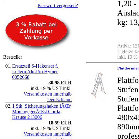
1,20 
Passwort vergessen?
Auslad
kg: 13
ArtNr.: 1
Lieferzeit
Bestseller
inkl. 19 %
01.
Ersatzteil S-Hakenset f.
Plattformle
Leitern Alu-Pro Hymer
0052668
Plattf
30,98 EUR
Stufe
inkl. 19 % UST inkl.
Versandkosten innerhalb
Stufen
Deutschland
02.
1 Stk. Sicherungshaken fÃŒr
Plattf
MontagegerÃŒst Corda
480x4
Krause 213006
18,59 EUR
890mm
inkl. 19 % UST inkl.
Versandkosten innerhalb
profes