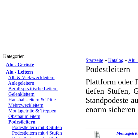
Kategorien
Startseite
»
Katalog
»
Alu -
Alu - Gerüste
Podestleitern
Alu - Leitern
All- & Vielzweckleitern
Plattform oder P
Anlegeleitern
Berufsspezifische Leitern
tiefen Stufen, 
Gelenkleitern
Standpodeste au
Haushaltsleitern & Tritte
Mehrzweckleitern
enorm sicheren 
Montagetritte & Treppen
Obstbaumleitern
Podestleitern
Podestleitern mit 3 Stufen
Podestleitern mit 4 Stufen
Montagetritt